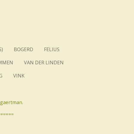
)
BOGERD
FELIUS
MMEN
VAN DER LINDEN
G
VINK
ogaertman.
======