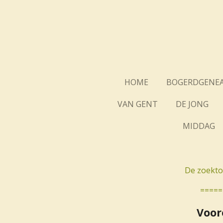
Ga
direct
naar
de
hoofdinhoud
HOME
BOGERDGENEA
VAN GENT
DE JONG
MIDDAG
De zoekto
=====
Voor