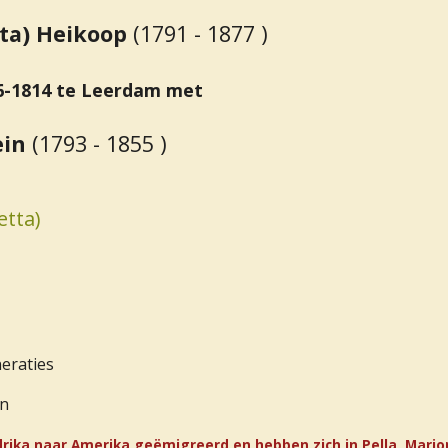
tta) Heikoop
(1791 - 1877 )
6-1814 te Leerdam met
ein
(1793 - 1855 )
etta)
neraties
en
ndrika naar Amerika geëmigreerd en hebben zich in Pella, Mari