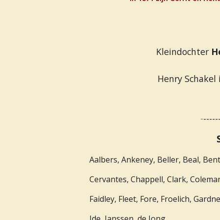
Kleindochter
H
Henry Schakel i
-
-----
Aalbers, Ankeney, Beller, Beal, Ben
Cervantes, Chappell, Clark, Coleman
Faidley, Fleet, Fore, Froelich, Gar
Ide, Janssen, de Jong,