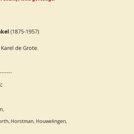
akel
(1875-1957)
 Karel de Grote.
-------
:
n,
gsworth, Horstman, Houwelingen,