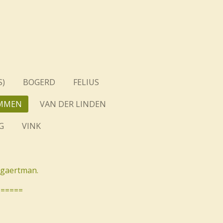
)
BOGERD
FELIUS
MMEN
VAN DER LINDEN
G
VINK
ogaertman.
======