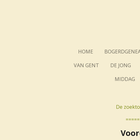
Ga
direct
naar
de
hoofdinhoud
HOME
BOGERDGENEA
VAN GENT
DE JONG
MIDDAG
De zoekto
=====
Voor